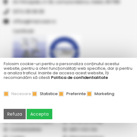
Str Principala, nr 1A1, comuna Matca, Galati, 807185
0374 08 08 08
or.resocram@eciffo
Certificări
Folosim cookie-uri pentru a personaliza conținutul acestui
website, pentru a oferi funcționalitați web specifice, dar și pentru
a analiza traficul. Inainte de accesa acest website, îți
Ne găsiți și pe
recomandăm să citesti
Politica de confidentialitate
Necesare
Statistice
Preferinte
Marketing
Abonare newsletter
Cercetare
Galerie
Cum cumpăr
Refuza
Accepta
Vindem pe Seap
Listă prețuri
Livrare și cost transport
Termeni şi condiţii
Confidențialitate
ANPC
|
SOL
|
SAL