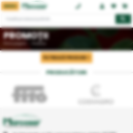
MENIU
0374 08 08 08
PROMOȚII
Prima pagină
Produse
FILTREAZĂ PRODUSE
PRODUCĂTORI