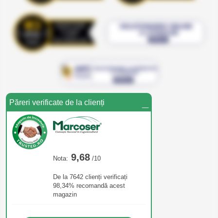
_
Păreri verificate de la clienți
9,68
Nota:
/10
De la 7642 clienți verificați
98,34% recomandă acest
magazin